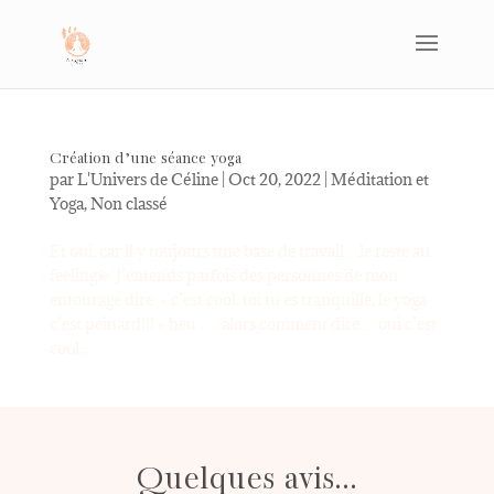
Création d’une séance yoga
par
L'Univers de Céline
|
Oct 20, 2022
|
Méditation et
Yoga
,
Non classé
Et oui, car il y toujours une base de travail…le reste au
feeling💫 J’entends parfois des personnes de mon
entourage dire » c’est cool, toi tu es tranquille, le yoga
c’est peinard!!! » heu …. alors comment dire… oui c’est
cool...
Quelques avis...