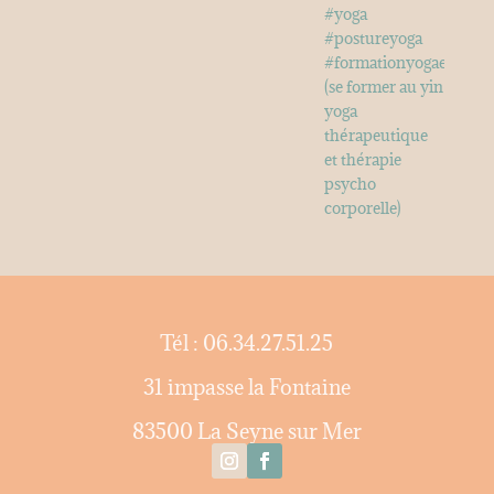
Tél : 06.34.27.51.25
31 impasse la Fontaine
83500 La Seyne sur Mer