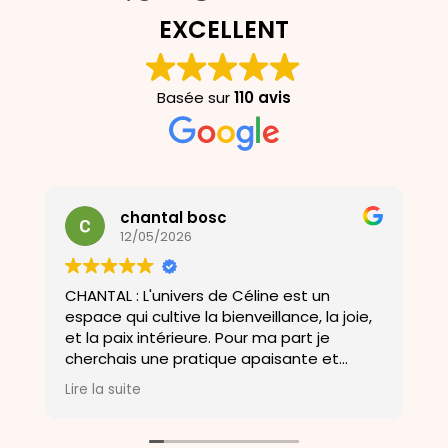
EXCELLENT
Basée sur
110 avis
chantal bosc
12/05/2026
CHANTAL : L'univers de Céline est un
U
espace qui cultive la bienveillance, la joie,
a
et la paix intérieure. Pour ma part je
D
cherchais une pratique apaisante et
o
m'aider a me soulagé de mes douleurs et
b
Lire la suite
L
ma porte un bien être .Merci a Céline .
a
c
E