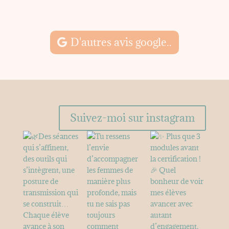
M
D'autres avis google..
Suivez-moi sur instagram