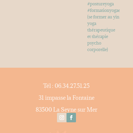
Tél : 06.34.27.51.25
31 impasse la Fontaine
83500 La Seyne sur Mer