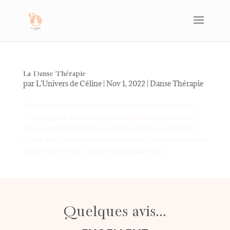
La Danse Thérapie
par
L'Univers de Céline
|
Nov 1, 2022
|
Danse Thérapie
Depuis mes 5 ans je danse devant le grand miroir de
l’entrée, puis dans les cours de danse classique et de
danse moderne jazz jusqu’à mes 25 ans. Aujourd’hui
j’en ai 48 et je suis professeur de yoga, cela ne m’étonne
pas du tout ! Mais j’avoue que la danse me...
Quelques avis...