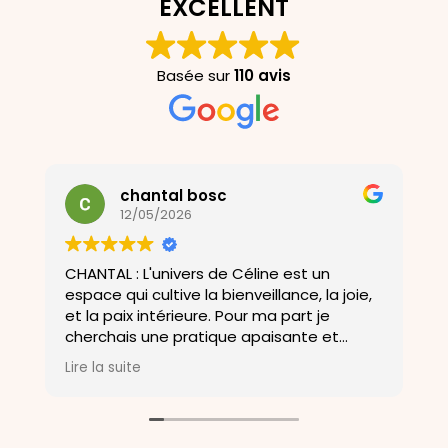
EXCELLENT
Basée sur
110 avis
chantal bosc
12/05/2026
CHANTAL : L'univers de Céline est un
U
espace qui cultive la bienveillance, la joie,
a
et la paix intérieure. Pour ma part je
D
cherchais une pratique apaisante et
o
m'aider a me soulagé de mes douleurs et
b
Lire la suite
L
ma porte un bien être .Merci a Céline .
a
c
E