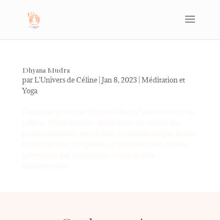
Dhyana Mudra
par
L'Univers de Céline
|
Jan 8, 2023
|
Méditation et
Yoga
Comment pratiquer Dhyana Mudra? Asseyez-vous en
tailleur. Placez les deux mains entre tes cuisses, les
paumes tournées vers le haut, la main droite par dessus
la main gauche. Les pouces se touchent délicatement .
Les pouces qui se touchent créent un flux
ininterrompu...