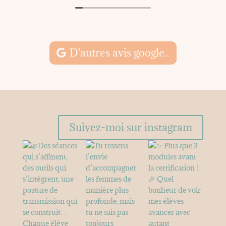
E
M
D'autres avis google..
Suivez-moi sur instagram