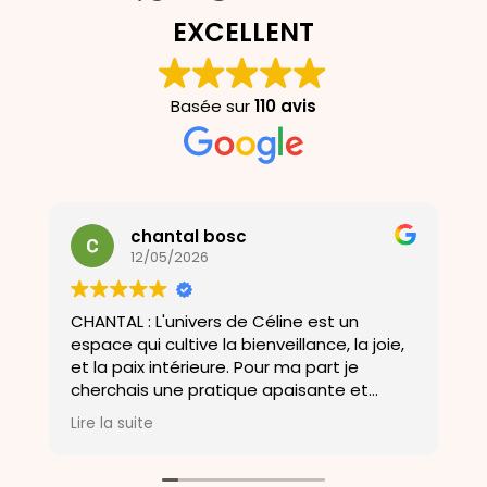
EXCELLENT
Basée sur
110 avis
chantal bosc
12/05/2026
CHANTAL : L'univers de Céline est un
U
espace qui cultive la bienveillance, la joie,
a
et la paix intérieure. Pour ma part je
D
cherchais une pratique apaisante et
o
m'aider a me soulagé de mes douleurs et
b
Lire la suite
L
ma porte un bien être .Merci a Céline .
a
c
E