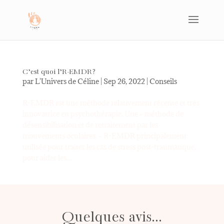
C’est quoi l’R-EMDR?
par
L'Univers de Céline
|
Sep 26, 2022
|
Conseils
R-EMDR est une méthode relativement récente et très
innovatrice en psychothérapie. Une « méthode de
désensibilisation et de retraitement par les
mouvements oculaires. » R-EMDR principalement
utilisée pour traiter les cas de stress post-traumatique,
pour aider les...
Quelques avis...