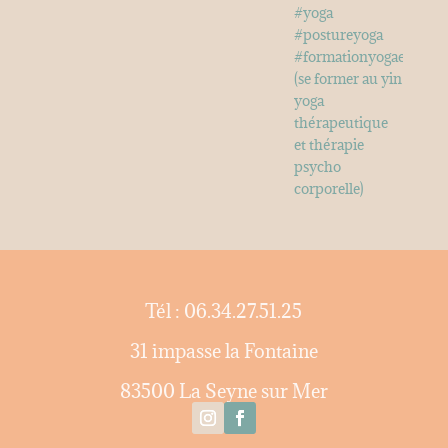
Tél : 06.34.27.51.25
31 impasse la Fontaine
83500 La Seyne sur Mer