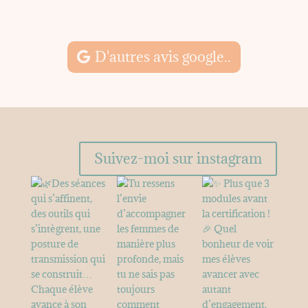
M
D'autres avis google..
Suivez-moi sur instagram