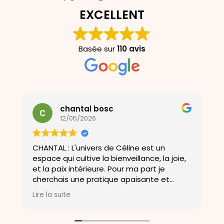
EXCELLENT
Basée sur
110 avis
chantal bosc
12/05/2026
CHANTAL : L'univers de Céline est un
U
espace qui cultive la bienveillance, la joie,
a
et la paix intérieure. Pour ma part je
D
cherchais une pratique apaisante et
o
m'aider a me soulagé de mes douleurs et
b
Lire la suite
L
ma porte un bien être .Merci a Céline .
a
c
E