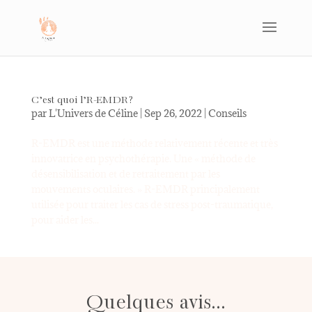
C’est quoi l’R-EMDR?
par
L'Univers de Céline
|
Sep 26, 2022
|
Conseils
R-EMDR est une méthode relativement récente et très
innovatrice en psychothérapie. Une « méthode de
désensibilisation et de retraitement par les
mouvements oculaires. » R-EMDR principalement
utilisée pour traiter les cas de stress post-traumatique,
pour aider les...
Quelques avis...