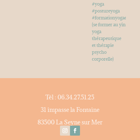
Tél : 06.34.27.51.25
31 impasse la Fontaine
83500 La Seyne sur Mer