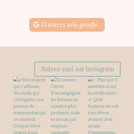
M
D'autres avis google..
Suivez-moi sur instagram