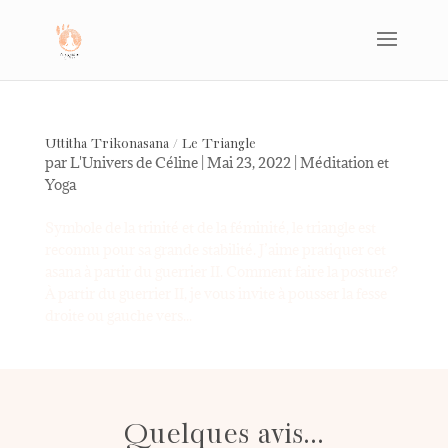
Uttitha Trikonasana / Le Triangle
par
L'Univers de Céline
|
Mai 23, 2022
|
Méditation et
Yoga
Symbole de la trinité et de la féminité, le triangle est
reconnu pour sa grande stabilité. J’aime pratiquer cet
asana à partir du guerrier II. Comment faire la posture?
À partir du guerrier II, je vous invite à pousser la fesse
droite ou gauche vers...
Quelques avis...