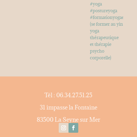
Tél : 06.34.27.51.25
31 impasse la Fontaine
83500 La Seyne sur Mer