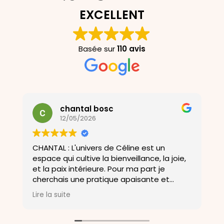
EXCELLENT
Basée sur
110 avis
chantal bosc
12/05/2026
CHANTAL : L'univers de Céline est un
U
espace qui cultive la bienveillance, la joie,
a
et la paix intérieure. Pour ma part je
D
cherchais une pratique apaisante et
o
m'aider a me soulagé de mes douleurs et
b
Lire la suite
L
ma porte un bien être .Merci a Céline .
a
c
E