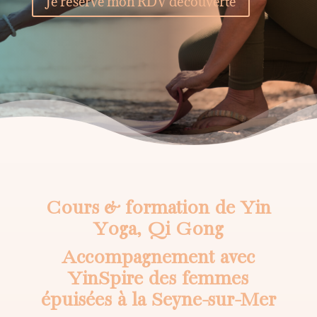
Je réserve mon RDV découverte
Cours & formation de Yin
Yoga, Qi Gong
Accompagnement avec
YinSpire des femmes
épuisées à la Seyne-sur-Mer