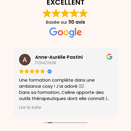
EXCELLENT
Basée sur
110 avis
Anne-Aurélie Pastini
17/04/2026
Une formation complète dans une
q
ambiance cosy ! J’ai adoré 🧘‍♀️
p
Dans sa formation, Celine apporte des
r
outils thérapeutiques dont elle connaît les
fa
t
bienfaits et qui s’intègrent parfaitement
p
Lire la suite
L
au Yin Yoga ! Une belle alliance
b
corps/esprit…
C
Et beaucoup de bienveillance dans le
n
groupe…