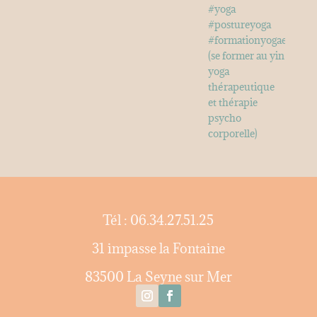
Tél : 06.34.27.51.25
31 impasse la Fontaine
83500 La Seyne sur Mer