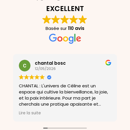
EXCELLENT
Basée sur
110 avis
chantal bosc
12/05/2026
CHANTAL : L'univers de Céline est un
U
espace qui cultive la bienveillance, la joie,
a
et la paix intérieure. Pour ma part je
D
cherchais une pratique apaisante et
o
m'aider a me soulagé de mes douleurs et
b
Lire la suite
L
ma porte un bien être .Merci a Céline .
a
c
E