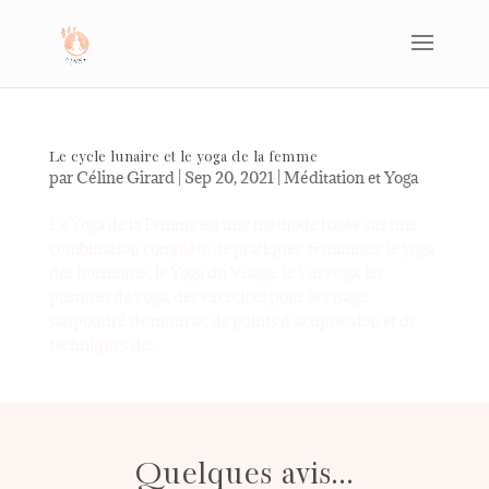
Le cycle lunaire et le yoga de la femme
par
Céline Girard
|
Sep 20, 2021
|
Méditation et Yoga
Le Yoga de la Femme est une méthode basée sur une
combinaison complète de pratiques féminines; le yoga
des hormones, le Yoga du Visage, le Yin yoga, les
postures de yoga, des exercices pour le visage,
saupoudré de mudras, de points d’acupression et de
techniques de...
Quelques avis...