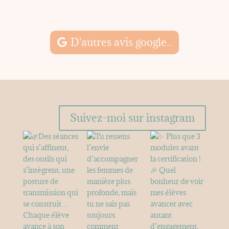
M
D'autres avis google..
Suivez-moi sur instagram