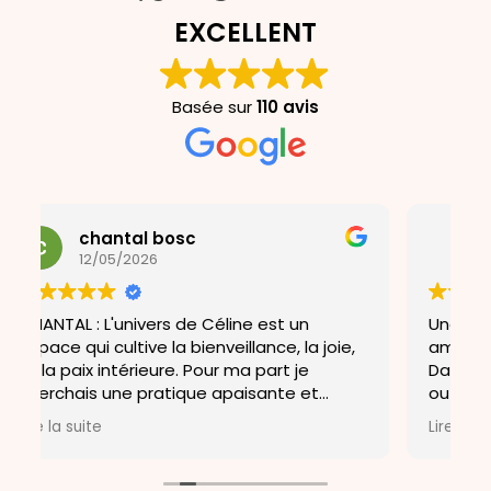
EXCELLENT
Basée sur
110 avis
Anne-Aurélie Pastini
17/04/2026
est un
Une formation complète dans une
nce, la joie,
ambiance cosy ! J’ai adoré 🧘‍♀️
part je
Dans sa formation, Celine apporte des
ante et
outils thérapeutiques dont elle connaît 
 douleurs et
bienfaits et qui s’intègrent parfaiteme
Lire la suite
 Céline .
au Yin Yoga ! Une belle alliance
corps/esprit…
Et beaucoup de bienveillance dans le