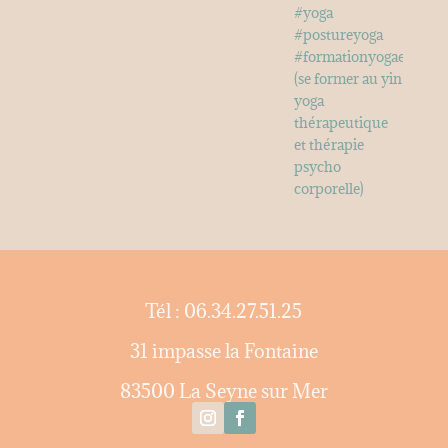
Tél : 06.34.27.51.25
31 impasse la Fontaine
83500 La Seyne sur Mer