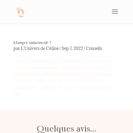
Manger sainement ?
par
L'Univers de Céline
|
Sep 7, 2022
|
Conseils
Parce que bien manger est important, et encore plus
pour moi en ce moment ! Je mesure à quel point une
alimentation équilibrée est le carburant de ma santé
pour bien vieillir. Aujourd’hui j’accueille ma pré
ménopause à presque 48 ans et l’encouragement de
ma...
Quelques avis...